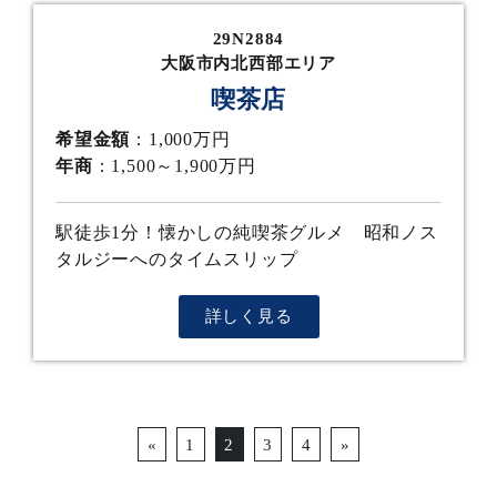
29N2884
大阪市内北西部エリア
喫茶店
希望金額
：1,000万円
年商
：1,500～1,900万円
駅徒歩1分！懐かしの純喫茶グルメ 昭和ノス
タルジーへのタイムスリップ
詳しく見る
Posts navigation
«
1
2
3
4
»